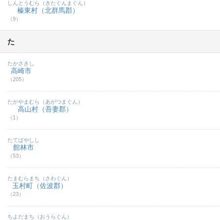
しんとうむら（きたぐんまぐん）
榛東村（北群馬郡）
（9）
た
たかさきし
高崎市
（205）
たかやまむら（あがつまぐん）
高山村（吾妻郡）
（1）
たてばやしし
館林市
（53）
たまむらまち（さわぐん）
玉村町（佐波郡）
（23）
ちよだまち（おうらぐん）