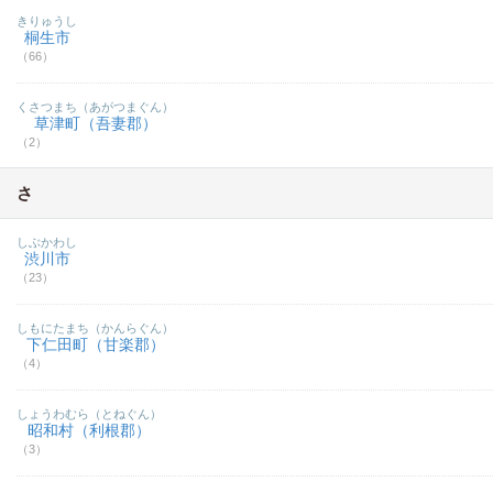
きりゅうし
桐生市
（66）
くさつまち（あがつまぐん）
草津町（吾妻郡）
（2）
さ
しぶかわし
渋川市
（23）
しもにたまち（かんらぐん）
下仁田町（甘楽郡）
（4）
しょうわむら（とねぐん）
昭和村（利根郡）
（3）