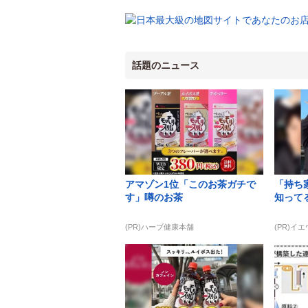
話題のニュース
アマゾン1位「このお茶ガチで
「持ち
す」噂のお茶
知って
(PR)ハーブ健康本舗
(PR)イ