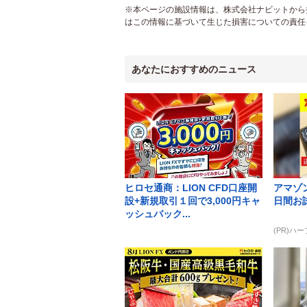
※本ページの施設情報は、株式会社ナビットから提
はこの情報に基づいて生じた損害についての責任
あなたにおすすめのニュース
ヒロセ通商：LION CFD口座開
アマゾン
設+新規取引１回で3,000円キャ
日間お
ッシュバック...
(PR)ハ