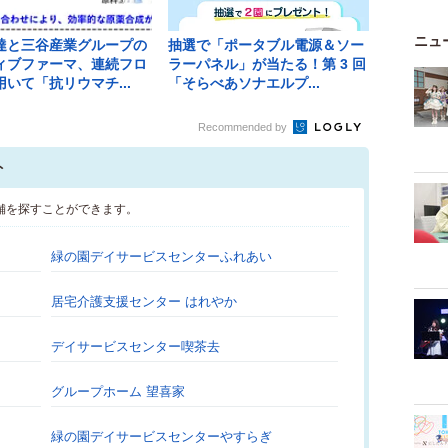
ニュ
達と三谷産業グループの
抽選で「ポータブル電源＆ソー
ィブファーマ、連続フロ
ラーパネル」が当たる！第 3 回
いて「抗リウマチ...
「そらべあソナエルプ...
Recommended by
ト
舗を探すことができます。
緑の園デイサービスセンターふれあい
居宅介護支援センター はれやか
デイサービスセンター喫茶去
グループホーム 望喜家
緑の園デイサービスセンターやすらぎ