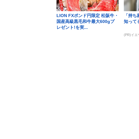
LION FXポンド円限定 松阪牛・
「持ち
国産高級黒毛和牛最大600gプ
知って
レゼント!を実...
(PR)イ