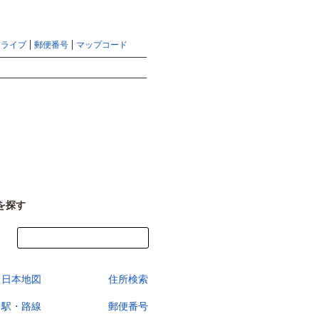
地図検索ならマピオントップ
ヘルプ
サイトマップ
ドライブ
郵便番号
マップコード
検索
を探す
今すぐ地図を見る
日本地図
住所検索
駅・路線
郵便番号