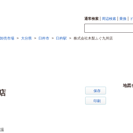
通常検索
周辺検索
乗換
卸売市場
>
大分県
>
臼杵市
>
臼杵駅
>
株式会社木梨ふぐ九州店
地図
店
保存
印刷
市場