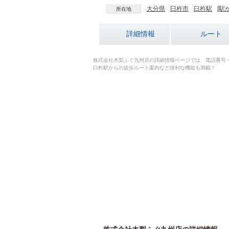
大分県
臼杵市
臼杵駅
[駅
所在地
詳細情報
ルート
株式会社木梨ふぐ九州店の詳細情報ページでは、電話番号
臼杵駅からの徒歩ルート案内など便利な機能も満載！