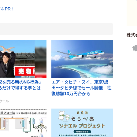
株式
家を売る時のNG行為」
エア・タヒチ・ヌイ、東京/成
るだけで得する事とは
田〜タヒチ線でセール開催 往
復総額13万円台から
エウール