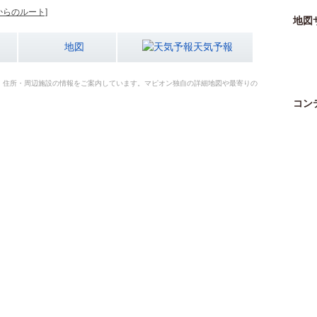
からのルート]
地図
地図
天気予報
・住所・周辺施設の情報をご案内しています。マピオン独自の詳細地図や最寄りの
コン