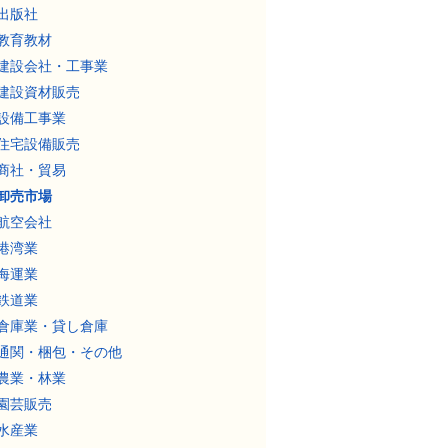
出版社
教育教材
建設会社・工事業
建設資材販売
設備工事業
住宅設備販売
商社・貿易
卸売市場
航空会社
港湾業
海運業
鉄道業
倉庫業・貸し倉庫
通関・梱包・その他
農業・林業
園芸販売
水産業