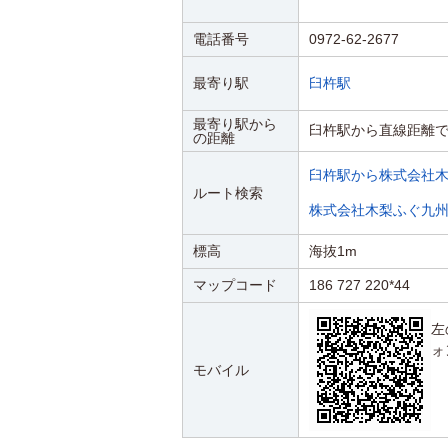
電話番号
0972-62-2677
最寄り駅
臼杵駅
最寄り駅から
臼杵駅から直線距離で4
の距離
臼杵駅から株式会社
ルート検索
株式会社木梨ふぐ九
標高
海抜1m
マップコード
186 727 220*44
左
ォ
モバイル