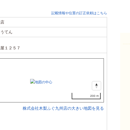
記載情報や位置の訂正依頼はこちら
州店
ゅうてん
知屋１２５７
200 m
株式会社木梨ふぐ九州店の大きい地図を見る