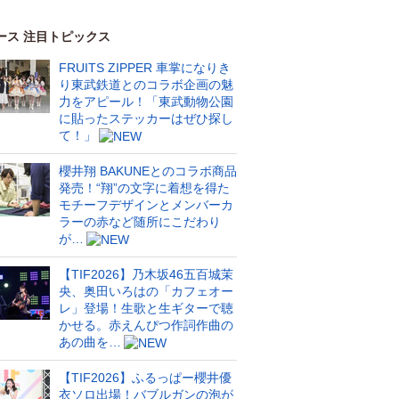
ース 注目トピックス
FRUITS ZIPPER 車掌になりき
り東武鉄道とのコラボ企画の魅
力をアピール！「東武動物公園
に貼ったステッカーはぜひ探し
て！」
櫻井翔 BAKUNEとのコラボ商品
発売！“翔”の文字に着想を得た
モチーフデザインとメンバーカ
ラーの赤など随所にこだわり
が…
【TIF2026】乃木坂46五百城茉
央、奥田いろはの「カフェオー
レ」登場！生歌と生ギターで聴
かせる。赤えんぴつ作詞作曲の
あの曲を…
【TIF2026】ふるっぱー櫻井優
衣ソロ出場！バブルガンの泡が