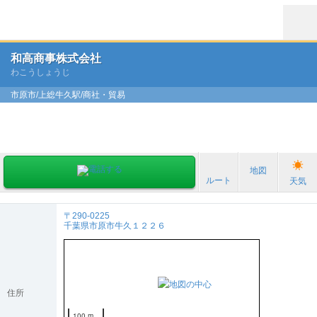
和高商事株式会社
わこうしょうじ
市原市/上総牛久駅/商社・貿易
地図
ルート
天気
〒290-0225
千葉県市原市牛久１２２６
住所
100 m