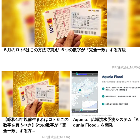
８月のロト6はこの方法で買え!!６つの数字が『完全一致』する方法
PR(株式会社MURA)
【昭和43年以前生まれはロト６この
Aqunia、広域洪水予測システム「A
数字を買うべき】6つの数字が「完
qunia Flood」を開発
全一致」する方...
PR(株式会社MURA)