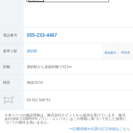
055-233-4467
電話番号
最寄り駅
酒折駅
時刻表
乗換案内
距離
酒折駅から直線距離で321m
標高
海抜
257
m
マップ
59 551 596*51
コード
※本ページの施設情報は、株式会社ナビットから提供を受けています。株式
会社ONE COMPATH（ワン・コンパス）はこの情報に基づいて生じた損害に
ついての責任を負いません。
>>記載情報や位置の訂正依頼はこちら