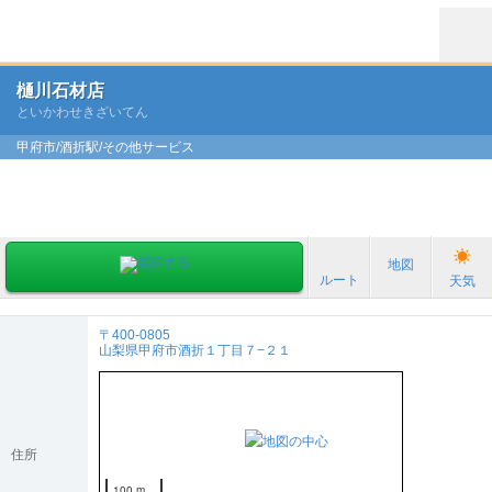
樋川石材店
といかわせきざいてん
甲府市/酒折駅/その他サービス
地図
ルート
天気
〒400-0805
山梨県甲府市酒折１丁目７−２１
住所
100 m