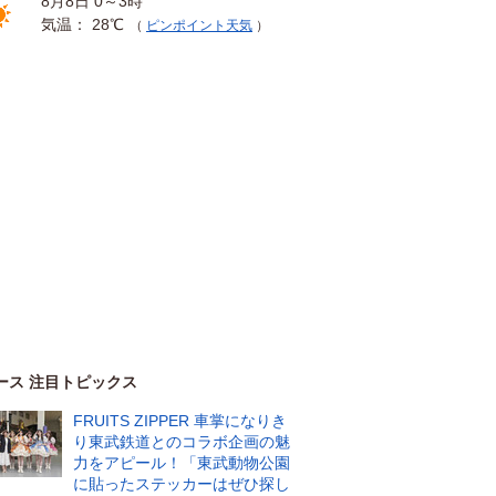
8月8日 0～3時
気温： 28℃
（
ピンポイント天気
）
ース 注目トピックス
FRUITS ZIPPER 車掌になりき
り東武鉄道とのコラボ企画の魅
力をアピール！「東武動物公園
に貼ったステッカーはぜひ探し