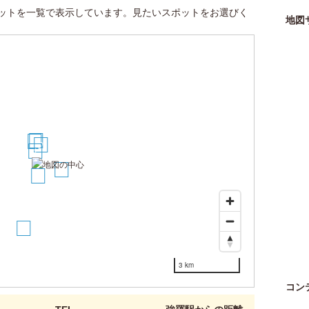
ットを一覧で表示しています。見たいスポットをお選びく
地図
4
3
2
1
6
5
8
3 km
コン