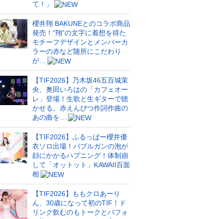
て！」
櫻井翔 BAKUNEとのコラボ商品
発売！“翔”の文字に着想を得た
モチーフデザインとメンバーカ
ラーの赤など随所にこだわり
が…
【TIF2026】乃木坂46五百城茉
央、奥田いろはの「カフェオー
レ」登場！生歌と生ギターで聴
かせる。赤えんぴつ作詞作曲の
あの曲を…
【TIF2026】ふるっぱー櫻井優
衣ソロ出場！バブルガンの泡が
顔にかかるハプニング！体制崩
して「オットット」KAWAII百面
相
【TIF2026】ももクロあーり
ん、30歳になって初のTIF！ド
リンク飲むのもトークとパフォ