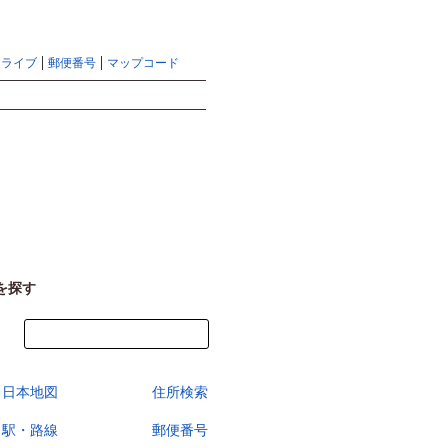
地図検索ならマピオントップ
ヘルプ
サイトマップ
ドライブ
郵便番号
マップコード
検索
を探す
今すぐ地図を見る
日本地図
住所検索
駅・路線
郵便番号