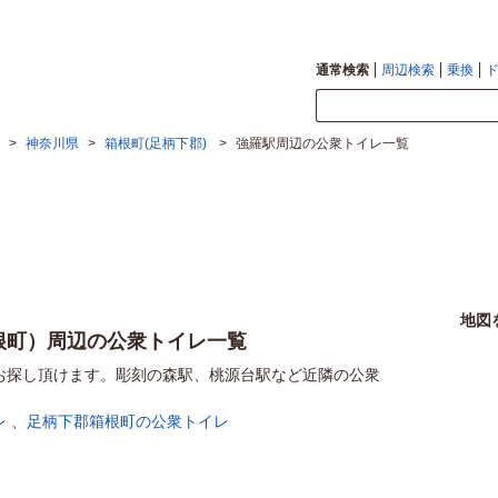
通常検索
周辺検索
乗換
>
神奈川県
>
箱根町(足柄下郡)
>
強羅駅周辺の公衆トイレ一覧
地図
根町）周辺の公衆トイレ一覧
お探し頂けます。彫刻の森駅、桃源台駅など近隣の公衆
レ
、
足柄下郡箱根町の公衆トイレ