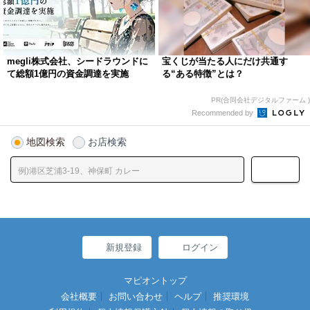
megli株式会社、シードラウンドに
宝くじが当たる人にだけ共通す
て総額1億円の資金調達を実施
る“ある特徴”とは？
PR(合同会社デジタルファーム )
Recommended by
地図検索
お店検索
新規登録
ログイン
マピオントップ
会社概要
お問い合わせ
ヘルプ
推奨環境