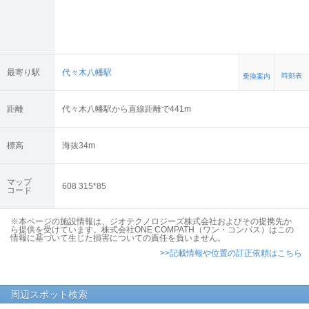
最寄り駅
代々木八幡駅
時刻表
乗換案内
距離
代々木八幡駅から直線距離で441m
標高
海抜
34
m
マップ
608 315*85
コード
※本ページの施設情報は、ジオテクノロジーズ株式会社およびその提携先か
ら提供を受けています。株式会社ONE COMPATH（ワン・コンパス）はこの
情報に基づいて生じた損害についての責任を負いません。
>>記載情報や位置の訂正依頼はこちら
周辺スポット検索