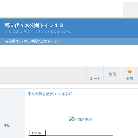
都立代々木公園トイレ１３
とりつよよぎこうえんといれじゅうさん
渋谷区/代々木八幡駅/公衆トイレ
地図
ルート
天気
東京都渋谷区代々木神園町
住所
100 m