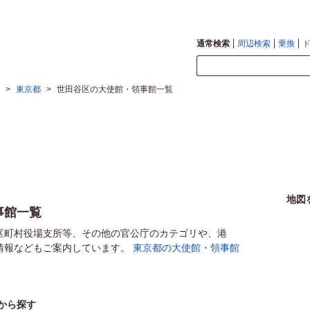
通常検索
周辺検索
乗換
>
東京都
>
世田谷区の大使館・領事館一覧
地図
事館一覧
区町村役場支所等、その他の官公庁のカテゴリや、港
情報などもご案内しています。
東京都の大使館・領事館
から探す