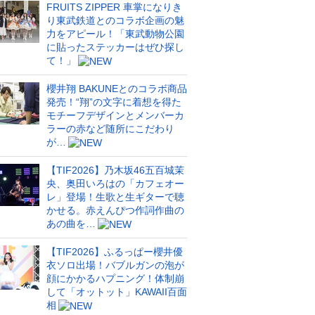
FRUITS ZIPPER 車掌になりき
り東武鉄道とのコラボ企画の魅
力をアピール！「東武動物公園
に貼ったステッカーはぜひ探し
て！」
櫻井翔 BAKUNEとのコラボ商品
発売！“翔”の文字に着想を得た
モチーフデザインとメンバーカ
ラーの赤など随所にこだわり
が…
【TIF2026】乃木坂46五百城茉
央、奥田いろはの「カフェオー
レ」登場！生歌と生ギターで聴
かせる。赤えんぴつ作詞作曲の
あの曲を…
【TIF2026】ふるっぱー櫻井優
衣ソロ出場！バブルガンの泡が
顔にかかるハプニング！体制崩
して「オットット」KAWAII百面
相