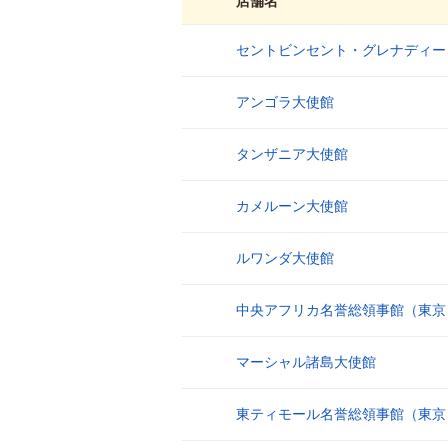
店舗名
セントビンセント・グレナディー
1
アンゴラ大使館
2
タンザニア大使館
3
カメルーン大使館
4
ルワンダ大使館
5
中央アフリカ名誉総領事館（東京
6
マーシャル諸島大使館
7
東ティモール名誉総領事館（東京
8