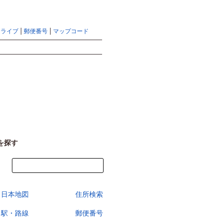
地図検索ならマピオントップ
ヘルプ
サイトマップ
ドライブ
郵便番号
マップコード
検索
を探す
今すぐ地図を見る
日本地図
住所検索
駅・路線
郵便番号