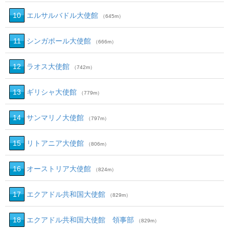
10
エルサルバドル大使館
（645m）
11
シンガポール大使館
（666m）
12
ラオス大使館
（742m）
13
ギリシャ大使館
（779m）
14
サンマリノ大使館
（797m）
15
リトアニア大使館
（806m）
16
オーストリア大使館
（824m）
17
エクアドル共和国大使館
（829m）
18
エクアドル共和国大使館 領事部
（829m）