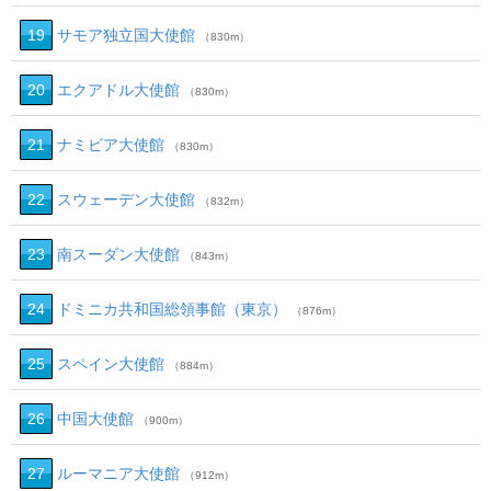
19
サモア独立国大使館
（830m）
20
エクアドル大使館
（830m）
21
ナミビア大使館
（830m）
22
スウェーデン大使館
（832m）
23
南スーダン大使館
（843m）
24
ドミニカ共和国総領事館（東京）
（876m）
25
スペイン大使館
（884m）
26
中国大使館
（900m）
27
ルーマニア大使館
（912m）