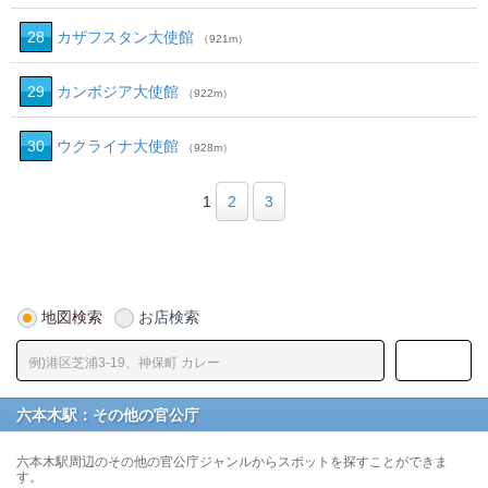
28
カザフスタン大使館
（921m）
29
カンボジア大使館
（922m）
30
ウクライナ大使館
（928m）
1
2
3
地図検索
お店検索
六本木駅：その他の官公庁
六本木駅周辺のその他の官公庁ジャンルからスポットを探すことができま
す。