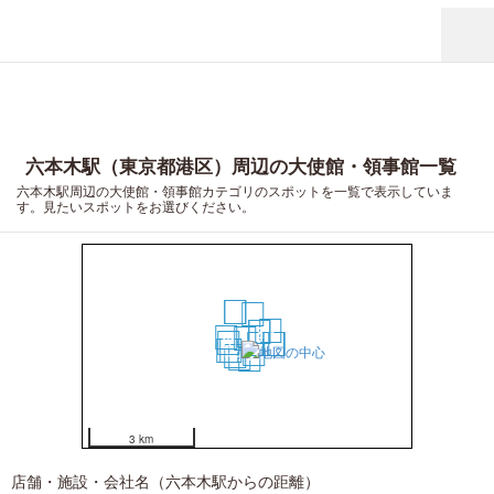
六本木駅（東京都港区）周辺の大使館・領事館一覧
六本木駅周辺の大使館・領事館カテゴリのスポットを一覧で表示していま
す。見たいスポットをお選びください。
6
7
5
9
2
3
8
1
10
4
17
18
19
20
13
12
11
14
15
16
3 km
店舗・施設・会社名（六本木駅からの距離）