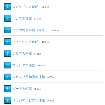
1
コスタリカ大使館
（229m）
2
パナマ大使館
（340m）
3
パナマ総領事館（東京）
（340m）
4
フィリピン大使館
（468m）
5
シリア大使館
（481m）
6
ウガンダ大使館
（624m）
7
ウガンダ共和国大使館
（625m）
8
ガーナ大使館
（630m）
9
サウジアラビア大使館
（640m）