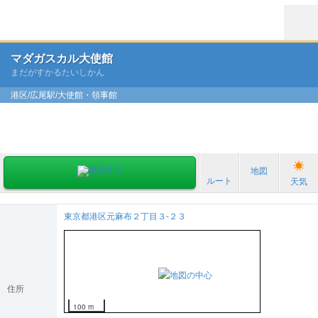
マダガスカル大使館
まだがすかるたいしかん
港区/広尾駅/大使館・領事館
地図
ルート
天気
東京都港区元麻布２丁目３-２３
住所
100 m