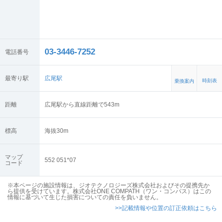
03-3446-7252
電話番号
最寄り駅
広尾駅
時刻表
乗換案内
距離
広尾駅から直線距離で543m
標高
海抜
30
m
マップ
552 051*07
コード
※本ページの施設情報は、ジオテクノロジーズ株式会社およびその提携先か
ら提供を受けています。株式会社ONE COMPATH（ワン・コンパス）はこの
情報に基づいて生じた損害についての責任を負いません。
>>記載情報や位置の訂正依頼はこちら