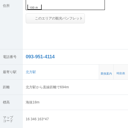
住所
100 m
このエリアの観光パンフレット
093-951-4114
電話番号
最寄り駅
北方駅
時刻表
乗換案内
距離
北方駅から直線距離で694m
標高
海抜
18
m
マップ
16 346 163*47
コード