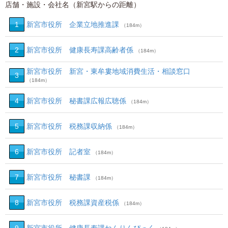
店舗・施設・会社名（新宮駅からの距離）
1
新宮市役所 企業立地推進課
（184m）
2
新宮市役所 健康長寿課高齢者係
（184m）
新宮市役所 新宮・東牟婁地域消費生活・相談窓口
3
（184m）
4
新宮市役所 秘書課広報広聴係
（184m）
5
新宮市役所 税務課収納係
（184m）
6
新宮市役所 記者室
（184m）
7
新宮市役所 秘書課
（184m）
8
新宮市役所 税務課資産税係
（184m）