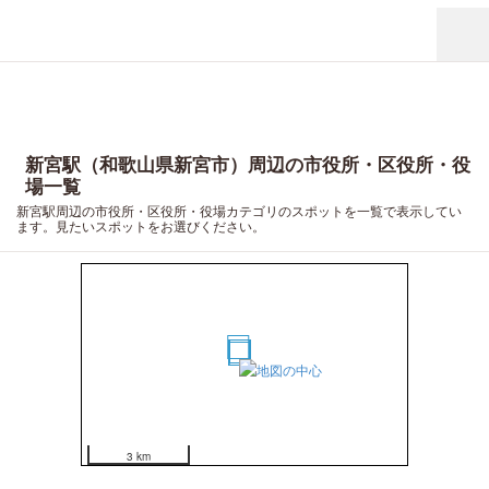
新宮駅（和歌山県新宮市）周辺の市役所・区役所・役
場一覧
新宮駅周辺の市役所・区役所・役場カテゴリのスポットを一覧で表示してい
ます。見たいスポットをお選びください。
16
10
11
12
13
14
15
1
2
3
4
5
6
7
8
9
17
18
19
20
3 km