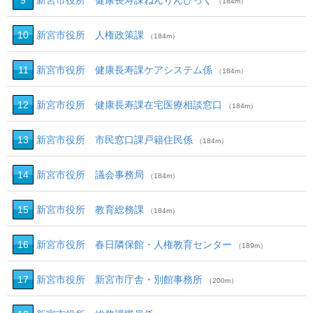
9
新宮市役所 健康長寿課ねんりんぴっく
（184m）
10
新宮市役所 人権政策課
（184m）
11
新宮市役所 健康長寿課ケアシステム係
（184m）
12
新宮市役所 健康長寿課在宅医療相談窓口
（184m）
13
新宮市役所 市民窓口課戸籍住民係
（184m）
14
新宮市役所 議会事務局
（184m）
15
新宮市役所 教育総務課
（184m）
16
新宮市役所 春日隣保館・人権教育センター
（189m）
17
新宮市役所 新宮市庁舎・別館事務所
（200m）