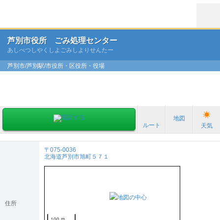
芦別市役所 ごみ処理センター
あしべつしやくしよごみしよりせんたー
芦別市/芦別駅/市役所・区役所・役場
地図
ルート
天気
〒075-0036
北海道芦別市旭町５７１
住所
100 m