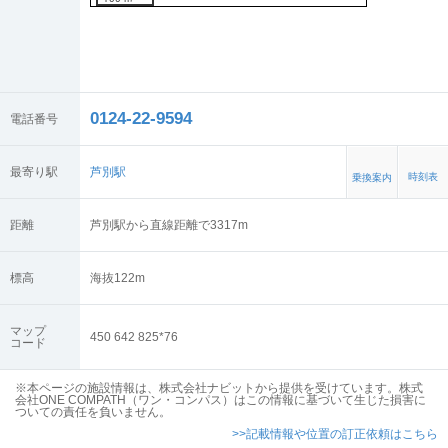
0124-22-9594
電話番号
最寄り駅
芦別駅
時刻表
乗換案内
距離
芦別駅から直線距離で3317m
標高
海抜
122
m
マップ
450 642 825*76
コード
※本ページの施設情報は、株式会社ナビットから提供を受けています。株式
会社ONE COMPATH（ワン・コンパス）はこの情報に基づいて生じた損害に
ついての責任を負いません。
>>記載情報や位置の訂正依頼はこちら