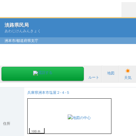
淡路県民局
あわじけんみんきょく
洲本市/都道府県支庁
地図
ルート
天気
兵庫県洲本市塩屋２-４-５
住所
100 m