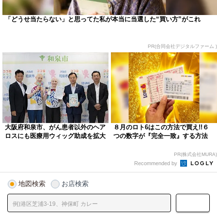
「どうせ当たらない」と思ってた私が本当に当選した“買い方”がこれ
PR(合同会社デジタルファーム )
大阪府和泉市、がん患者以外のヘア
８月のロト6はこの方法で買え!!６
ロスにも医療用ウィッグ助成を拡大
つの数字が『完全一致』する方法
PR(株式会社MURA)
Recommended by
地図検索
お店検索