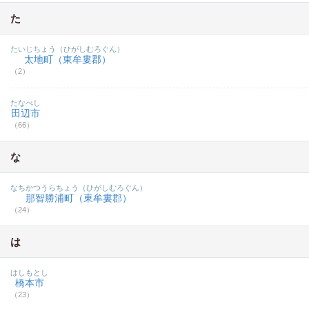
た
たいじちょう（ひがしむろぐん）
太地町（東牟婁郡）
（2）
たなべし
田辺市
（66）
な
なちかつうらちょう（ひがしむろぐん）
那智勝浦町（東牟婁郡）
（24）
は
はしもとし
橋本市
（23）