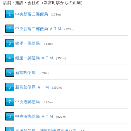
店舗・施設・会社名（新富町駅からの距離）
1
中央新富二郵便局
（123m）
2
中央新富二郵便局 ＡＴＭ
（123m）
3
銀座一郵便局
（354m）
4
銀座一郵便局 ＡＴＭ
（354m）
5
新富郵便局
（359m）
6
新富郵便局 ＡＴＭ
（359m）
7
中央湊郵便局
（527m）
8
中央湊郵便局 ＡＴＭ
（527m）