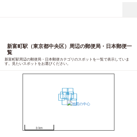
新富町駅（東京都中央区）周辺の郵便局・日本郵便一
覧
新富町駅周辺の郵便局・日本郵便カテゴリのスポットを一覧で表示していま
す。見たいスポットをお選びください。
19
20
15
16
11
12
5
6
3
4
1
2
7
8
17
18
10
9
13
14
3 km