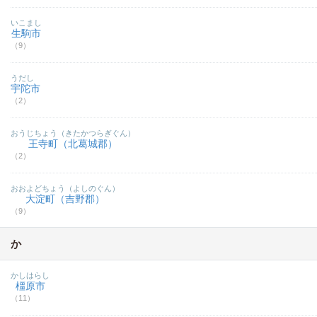
いこまし
生駒市
（9）
うだし
宇陀市
（2）
おうじちょう（きたかつらぎぐん）
王寺町（北葛城郡）
（2）
おおよどちょう（よしのぐん）
大淀町（吉野郡）
（9）
か
かしはらし
橿原市
（11）