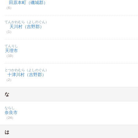
田原本町（磯城郡）
（6）
てんかわむら（よしのぐん）
天川村（吉野郡）
（1）
てんりし
天理市
（10）
とつかわむら（よしのぐん）
十津川村（吉野郡）
（2）
な
ならし
奈良市
（24）
は