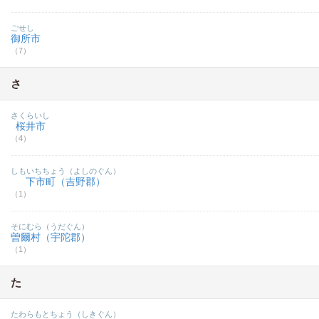
ごせし
御所市
（7）
さ
さくらいし
桜井市
（4）
しもいちちょう（よしのぐん）
下市町（吉野郡）
（1）
そにむら（うだぐん）
曽爾村（宇陀郡）
（1）
た
たわらもとちょう（しきぐん）