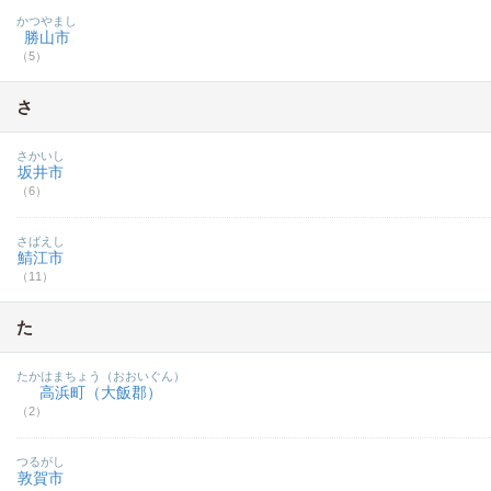
かつやまし
勝山市
（5）
さ
さかいし
坂井市
（6）
さばえし
鯖江市
（11）
た
たかはまちょう（おおいぐん）
高浜町（大飯郡）
（2）
つるがし
敦賀市