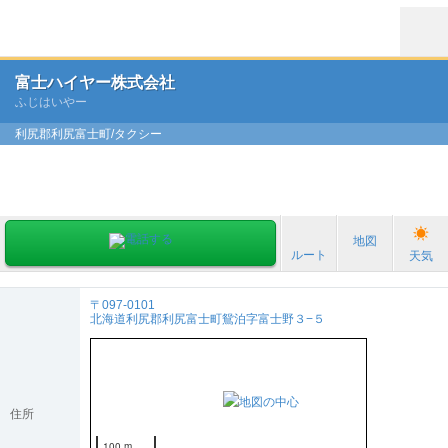
富士ハイヤー株式会社
ふじはいやー
利尻郡利尻富士町/タクシー
地図
ルート
天気
〒097-0101
北海道利尻郡利尻富士町鴛泊字富士野３−５
住所
100 m