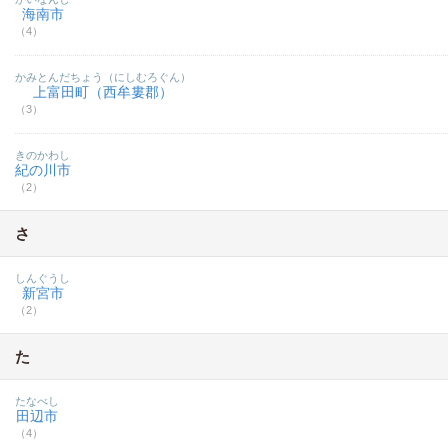
海南市
（4）
かみとんだちょう（にしむろぐん）
上富田町（西牟婁郡）
（3）
きのかわし
紀の川市
（2）
さ
しんぐうし
新宮市
（2）
た
たなべし
田辺市
（4）