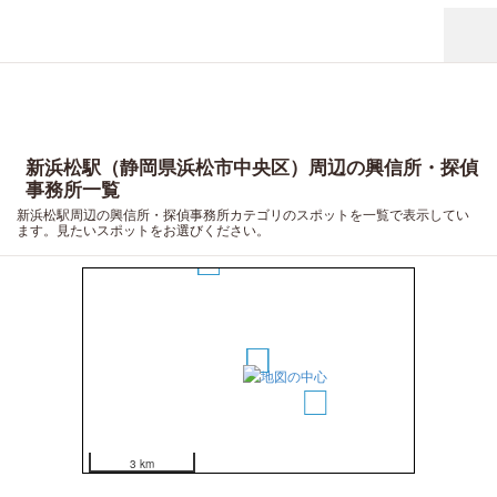
新浜松駅（静岡県浜松市中央区）周辺の興信所・探偵
事務所一覧
新浜松駅周辺の興信所・探偵事務所カテゴリのスポットを一覧で表示してい
ます。見たいスポットをお選びください。
5
6
1
2
3
4
3 km