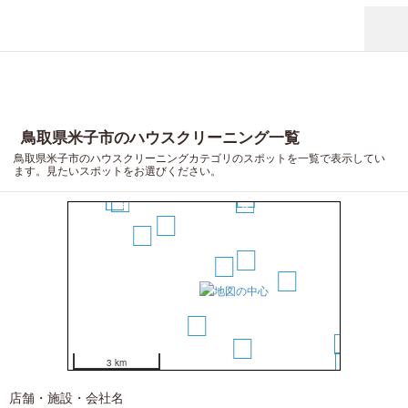
15
鳥取県米子市のハウスクリーニング一覧
鳥取県米子市のハウスクリーニングカテゴリのスポットを一覧で表示してい
ます。見たいスポットをお選びください。
11
8
10
13
12
6
4
5
2
1
7
3
14
9
16
3 km
店舗・施設・会社名