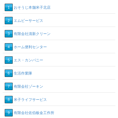
1
おそうじ本舗米子北店
2
エムビーサービス
3
有限会社清新クリーン
4
ホーム便利センター
5
エス・カンパニー
6
生活作業隊
7
有限会社ゾーキン
8
米子ライフサービス
9
有限会社佐伯板金工作所