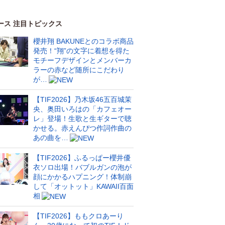
ース 注目トピックス
櫻井翔 BAKUNEとのコラボ商品
発売！“翔”の文字に着想を得た
モチーフデザインとメンバーカ
ラーの赤など随所にこだわり
が…
【TIF2026】乃木坂46五百城茉
央、奥田いろはの「カフェオー
レ」登場！生歌と生ギターで聴
かせる。赤えんぴつ作詞作曲の
あの曲を…
【TIF2026】ふるっぱー櫻井優
衣ソロ出場！バブルガンの泡が
顔にかかるハプニング！体制崩
して「オットット」KAWAII百面
相
【TIF2026】ももクロあーり