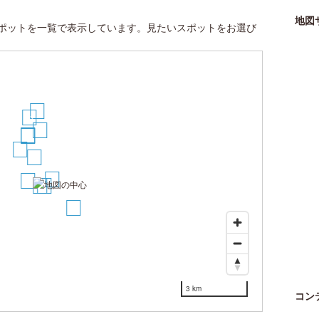
地図
ポットを一覧で表示しています。見たいスポットをお選び
12
11
9
8
7
6
2
5
1
3
4
10
3 km
コン