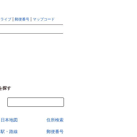
地図検索ならマピオントップ
ヘルプ
サイトマップ
ドライブ
郵便番号
マップコード
検索
を探す
今すぐ地図を見る
日本地図
住所検索
駅・路線
郵便番号