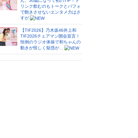
ん、30歳になって初のTIF！ド
リンク飲むのもトークとパフォ
で飽きさせないエンタメ力はさ
すが
【TIF2026】乃木坂46井上和
TIF2026チェアマン開会宣言！
恒例のラジオ体操で和ちゃんの
動きが怪しく疑惑が…