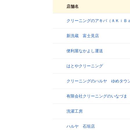
店舗名
クリーニングのアキバ（ＡＫｉＢ
1
新洗蔵 富士見店
2
便利屋なかよし運送
3
はとやクリーニング
4
クリーニングのハルヤ ゆめタウ
5
有限会社クリーニングのいなづま
6
洗濯工房
7
ハルヤ 石垣店
8