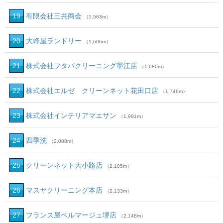
19
有限会社三共商会
（1,563m）
20
大峰屋ランドリー
（1,606m）
21
株式会社フタバクリーニング墨江店
（1,680m）
22
株式会社エルゼ クリーンネット花田口店
（1,746m）
23
株式会社インテリアマエサン
（1,991m）
24
四季洗
（2,088m）
25
クリーンネット大小路店
（2,105m）
26
マスヤクリーニング本店
（2,133m）
27
フランス屋ベルマージュ堺店
（2,148m）