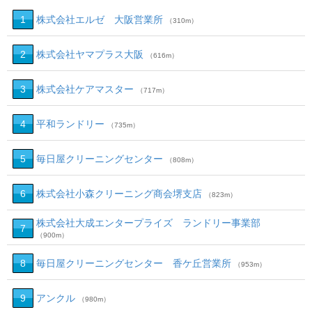
1
株式会社エルゼ 大阪営業所
（310m）
2
株式会社ヤマプラス大阪
（616m）
3
株式会社ケアマスター
（717m）
4
平和ランドリー
（735m）
5
毎日屋クリーニングセンター
（808m）
6
株式会社小森クリーニング商会堺支店
（823m）
株式会社大成エンタープライズ ランドリー事業部
7
（900m）
8
毎日屋クリーニングセンター 香ケ丘営業所
（953m）
9
アンクル
（980m）