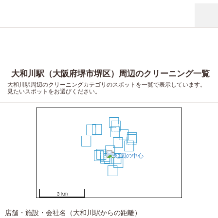
大和川駅（大阪府堺市堺区）周辺のクリーニング一覧
大和川駅周辺のクリーニングカテゴリのスポットを一覧で表示しています。
見たいスポットをお選びください。
18
14
13
17
9
10
19
16
15
2
12
1
4
7
3
5
6
8
11
20
3 km
店舗・施設・会社名（大和川駅からの距離）