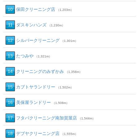
10
保田クリーニング店
（1,203m）
11
ダスキンハンズ
（1,230m）
12
シルバークリーニング
（1,301m）
13
たつみや
（1,321m）
14
クリーニングのみずかみ
（1,358m）
15
カブトヤランドリー
（1,502m）
16
美保屋ランドリー
（1,508m）
17
フタバクリーニング南加賀屋店
（1,544m）
18
デブヤクリーニング店
（1,555m）