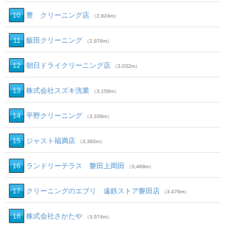
10
豊 クリーニング店
（2,924m）
11
飯田クリーニング
（2,976m）
12
朝日ドライクリーニング店
（3,032m）
13
株式会社スズキ洗業
（3,159m）
14
平野クリーニング
（3,339m）
15
ジャスト福満店
（3,360m）
16
ランドリーテラス 磐田上岡田
（3,469m）
17
クリーニングのエブリ 遠鉄ストア磐田店
（3,476m）
18
株式会社さかたや
（3,574m）