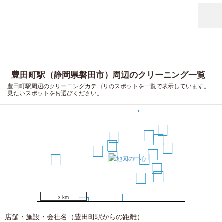
豊田町駅（静岡県磐田市）周辺のクリーニング一覧
豊田町駅周辺のクリーニングカテゴリのスポットを一覧で表示しています。
見たいスポットをお選びください。
9
11
10
14
17
6
3
12
1
19
4
7
2
5
18
13
16
8
3 km
15
20
店舗・施設・会社名（豊田町駅からの距離）