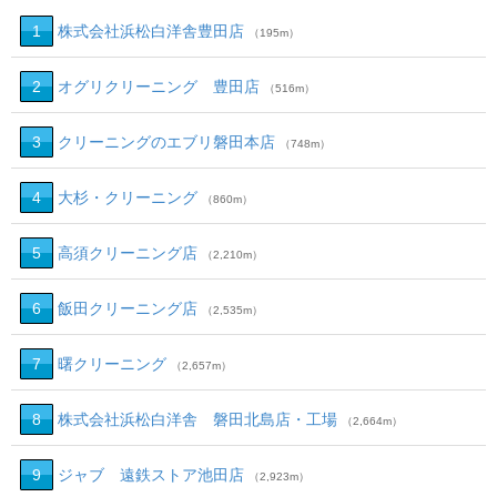
1
株式会社浜松白洋舎豊田店
（195m）
2
オグリクリーニング 豊田店
（516m）
3
クリーニングのエブリ磐田本店
（748m）
4
大杉・クリーニング
（860m）
5
高須クリーニング店
（2,210m）
6
飯田クリーニング店
（2,535m）
7
曙クリーニング
（2,657m）
8
株式会社浜松白洋舎 磐田北島店・工場
（2,664m）
9
ジャブ 遠鉄ストア池田店
（2,923m）