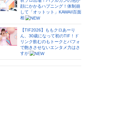
衣ソロ出場！バブルガンの泡が
顔にかかるハプニング！体制崩
して「オットット」KAWAII百面
相
【TIF2026】ももクロあーり
ん、30歳になって初のTIF！ド
リンク飲むのもトークとパフォ
で飽きさせないエンタメ力はさ
すが