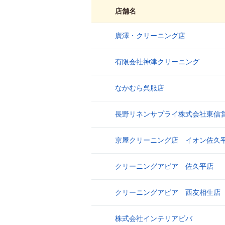
店舗名
廣澤・クリーニング店
1
有限会社神津クリーニング
2
なかむら呉服店
3
長野リネンサプライ株式会社東信
4
京屋クリーニング店 イオン佐久
5
クリーニングアピア 佐久平店
6
クリーニングアピア 西友相生店
7
株式会社インテリアビバ
8