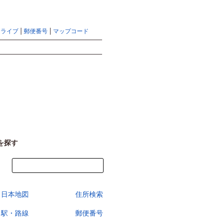
地図検索ならマピオントップ
ヘルプ
サイトマップ
ドライブ
郵便番号
マップコード
検索
を探す
今すぐ地図を見る
日本地図
住所検索
駅・路線
郵便番号