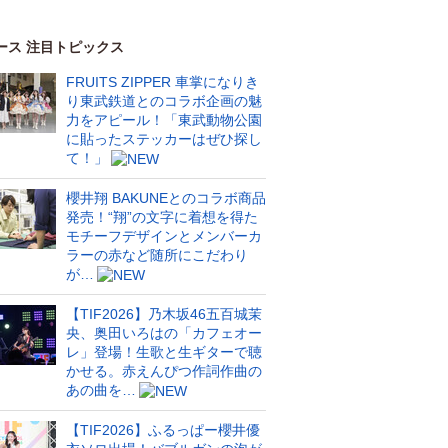
ース 注目トピックス
FRUITS ZIPPER 車掌になりき
り東武鉄道とのコラボ企画の魅
力をアピール！「東武動物公園
に貼ったステッカーはぜひ探し
て！」
櫻井翔 BAKUNEとのコラボ商品
発売！“翔”の文字に着想を得た
モチーフデザインとメンバーカ
ラーの赤など随所にこだわり
が…
【TIF2026】乃木坂46五百城茉
央、奥田いろはの「カフェオー
レ」登場！生歌と生ギターで聴
かせる。赤えんぴつ作詞作曲の
あの曲を…
【TIF2026】ふるっぱー櫻井優