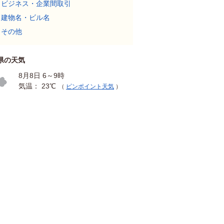
ビジネス・企業間取引
建物名・ビル名
その他
県の天気
8月8日 6～9時
気温： 23℃
（
ピンポイント天気
）