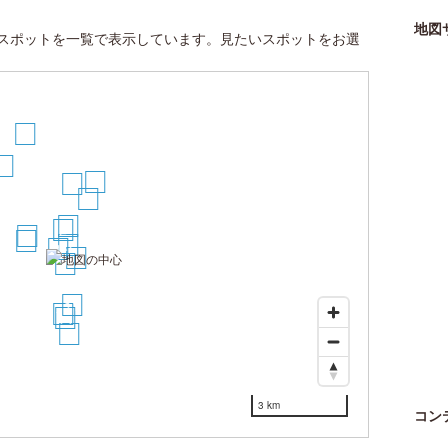
地図
スポットを一覧で表示しています。見たいスポットをお選
18
16
12
10
9
4
2
5
6
3
1
8
7
11
13
14
17
3 km
コン