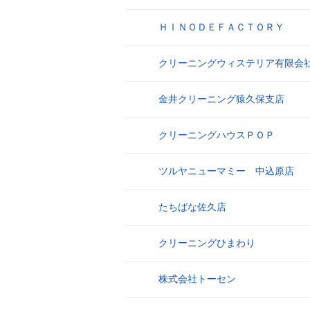
ＨＩＮＯＤＥＦＡＣＴＯＲＹ
9
クリーニングウィステリア有限会
10
金井クリーニング猿久保支店
11
クリーニングハウスＰＯＰ
12
ツルヤニューマミー 中込原店
13
たちばな佐久店
14
クリーニングひまわり
15
株式会社トーセン
16