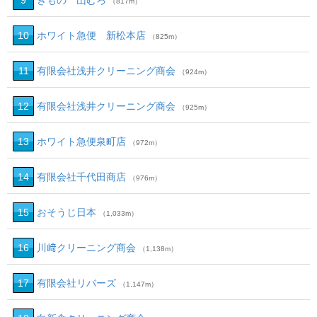
9
きもの 山むろ
（817m）
10
ホワイト急便 新松本店
（825m）
11
有限会社浅井クリーニング商会
（924m）
12
有限会社浅井クリーニング商会
（925m）
13
ホワイト急便泉町店
（972m）
14
有限会社千代田商店
（976m）
15
おそうじ日本
（1,033m）
16
川﨑クリーニング商会
（1,138m）
17
有限会社リバーズ
（1,147m）