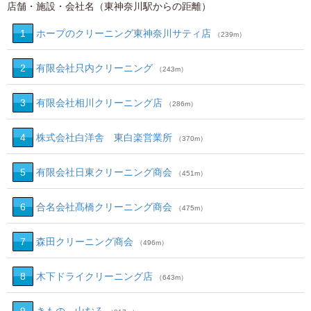
店舗・施設・会社名（東神奈川駅からの距離）
1
ホープのクリーニング東神奈川サティ店
（239m）
2
有限会社只内クリーニング
（243m）
3
有限会社相川クリーニング店
（286m）
4
株式会社白洋舎 東白楽営業所
（370m）
5
有限会社日東クリーニング商会
（451m）
6
合名会社髙橋クリーニング商会
（475m）
7
森田クリーニング商会
（496m）
8
木下ドライクリーニング店
（643m）