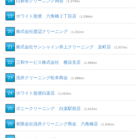
18
白新舎クリーニング商会
（1,274m）
19
ホワイト急便 六角橋２丁目店
（1,296m）
20
株式会社渡辺クリーニング
（1,311m）
21
株式会社サンシャイン井上クリーニング 反町店
（1,317m）
22
三和サービス株式会社 横浜支店
（1,363m）
23
浅井クリーニング松本商会
（1,399m）
24
ホワイト急便白楽店
（1,410m）
25
ポニークリーニング 白楽駅前店
（1,412m）
26
有限会社浅井クリーニング商会 六角橋店
（1,431m）