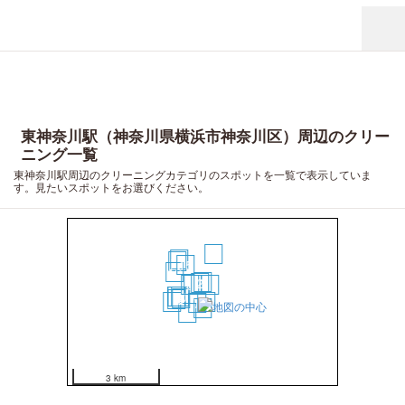
東神奈川駅（神奈川県横浜市神奈川区）周辺のクリー
ニング一覧
東神奈川駅周辺のクリーニングカテゴリのスポットを一覧で表示していま
す。見たいスポットをお選びください。
18
20
19
15
16
1
2
6
4
3
11
12
10
9
13
17
5
7
8
14
3 km