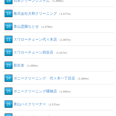
18
日本クリーンシステム
（1,306m）
19
株式会社大和クリーニング
（1,377m）
20
青山霊園ちとせ
（1,379m）
21
スワローチェーン代々木店
（1,387m）
22
スワローチェーン四谷店
（1,417m）
23
新生舎
（1,465m）
24
ポニークリーニング 代々木一丁目店
（1,484m）
25
ポニークリーニング曙橋店
（1,492m）
26
青山ハイクリーナー
（1,571m）