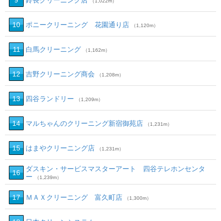
9
鈴長クリーニング店
（1,022m）
10
ポニークリーニング 花園通り店
（1,120m）
11
白馬クリーニング
（1,162m）
12
吉野クリーニング商会
（1,208m）
13
四谷ランドリー
（1,209m）
14
マルちゃんのクリーニング新宿御苑店
（1,231m）
15
はまやクリーニング店
（1,231m）
ダスキン・サービスマスターアート 四谷テレホンセンタ
16
ー
（1,239m）
17
ＭＡＸクリーニング 富久町店
（1,300m）