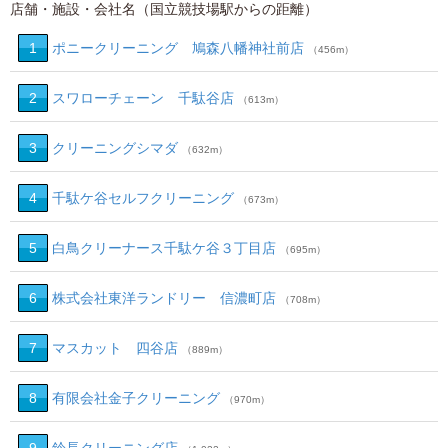
店舗・施設・会社名（国立競技場駅からの距離）
1
ポニークリーニング 鳩森八幡神社前店
（456m）
2
スワローチェーン 千駄谷店
（613m）
3
クリーニングシマダ
（632m）
4
千駄ケ谷セルフクリーニング
（673m）
5
白鳥クリーナース千駄ケ谷３丁目店
（695m）
6
株式会社東洋ランドリー 信濃町店
（708m）
7
マスカット 四谷店
（889m）
8
有限会社金子クリーニング
（970m）