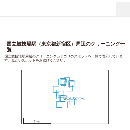
国立競技場駅（東京都新宿区）周辺のクリーニング一
覧
国立競技場駅周辺のクリーニングカテゴリのスポットを一覧で表示していま
す。見たいスポットをお選びください。
18
17
16
14
10
13
8
7
11
6
9
2
1
5
4
3
12
15
19
20
3 km