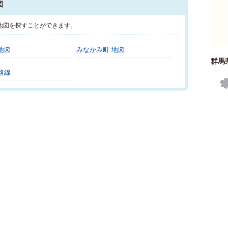
図
地図を探すことができます。
地図
みなかみ町 地図
群馬
路線