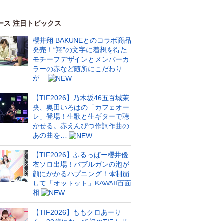
ース 注目トピックス
櫻井翔 BAKUNEとのコラボ商品
発売！“翔”の文字に着想を得た
モチーフデザインとメンバーカ
ラーの赤など随所にこだわり
が…
【TIF2026】乃木坂46五百城茉
央、奥田いろはの「カフェオー
レ」登場！生歌と生ギターで聴
かせる。赤えんぴつ作詞作曲の
あの曲を…
【TIF2026】ふるっぱー櫻井優
衣ソロ出場！バブルガンの泡が
顔にかかるハプニング！体制崩
して「オットット」KAWAII百面
相
【TIF2026】ももクロあーり