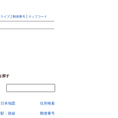
地図検索ならマピオントップ
ヘルプ
サイトマップ
ドライブ
郵便番号
マップコード
検索
を探す
今すぐ地図を見る
日本地図
住所検索
駅・路線
郵便番号