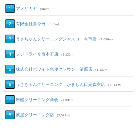
1
アメリカヤ
（369m）
2
有限会社喜今日
（387m）
3
うさちゃんクリーニングジャスコ 今市店
（1,086m）
4
フジドライ今市本町店
（1,132m）
5
株式会社ホワイト急便クラウン 清原店
（1,437m）
6
うさちゃんクリーニング かましん日光森友店
（1,741m）
7
岩船クリーニング商会
（1,931m）
8
濱屋クリーニング店
（3,521m）