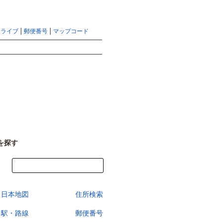
地図検索ならマピオントップ
ヘルプ
サイトマップ
ドライブ
郵便番号
マップコード
検索
を探す
今すぐ地図を見る
日本地図
住所検索
駅・路線
郵便番号