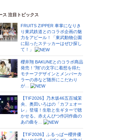
ース 注目トピックス
FRUITS ZIPPER 車掌になりき
り東武鉄道とのコラボ企画の魅
力をアピール！「東武動物公園
に貼ったステッカーはぜひ探し
て！」
櫻井翔 BAKUNEとのコラボ商品
発売！“翔”の文字に着想を得た
モチーフデザインとメンバーカ
ラーの赤など随所にこだわり
が…
【TIF2026】乃木坂46五百城茉
央、奥田いろはの「カフェオー
レ」登場！生歌と生ギターで聴
かせる。赤えんぴつ作詞作曲の
あの曲を…
【TIF2026】ふるっぱー櫻井優