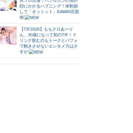
衣ソロ出場！バブルガンの泡が
顔にかかるハプニング！体制崩
して「オットット」KAWAII百面
相
【TIF2026】ももクロあーり
ん、30歳になって初のTIF！ド
リンク飲むのもトークとパフォ
で飽きさせないエンタメ力はさ
すが