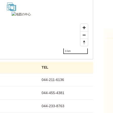
18
4
3
14
1
8
9
16
10
11
12
13
3 km
TEL
044-211-6136
044-455-4381
044-233-8763