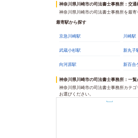
神奈川県川崎市の司法書士事務所：交通
神奈川県川崎市の司法書士事務所を最寄
最寄駅から探す
京急川崎駅
川崎駅
26
27
武蔵小杉駅
新丸子
23
向河原駅
新百合
21
24
25
神奈川県川崎市の司法書士事務所：一覧
30
神奈川県川崎市の司法書士事務所カテゴ
お選びください。
7
22
29
2
15