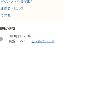
ビジネス・企業間取引
建物名・ビル名
その他
川県の天気
8月8日 6～9時
気温： 27℃
（
ピンポイント天気
）