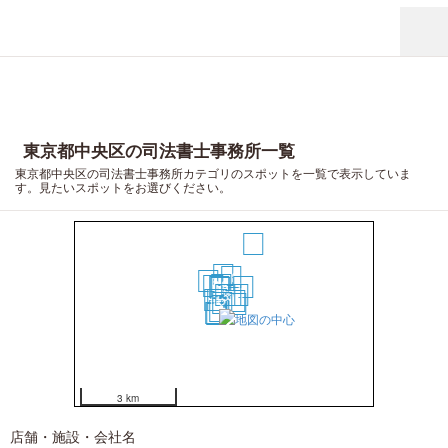
東京都中央区の司法書士事務所一覧
東京都中央区の司法書士事務所カテゴリのスポットを一覧で表示していま
す。見たいスポットをお選びください。
1
20
18
19
13
16
11
17
10
3
5
12
6
4
7
2
9
8
14
15
3 km
店舗・施設・会社名