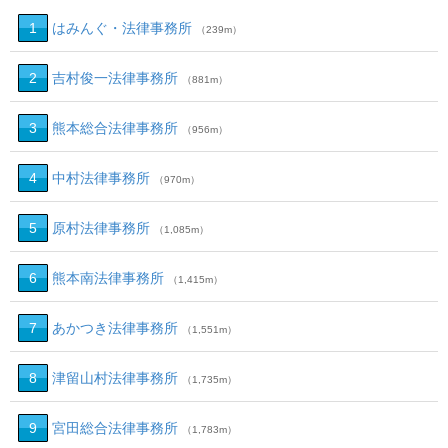
1
はみんぐ・法律事務所
（239m）
2
吉村俊一法律事務所
（881m）
3
熊本総合法律事務所
（956m）
4
中村法律事務所
（970m）
5
原村法律事務所
（1,085m）
6
熊本南法律事務所
（1,415m）
7
あかつき法律事務所
（1,551m）
8
津留山村法律事務所
（1,735m）
9
宮田総合法律事務所
（1,783m）