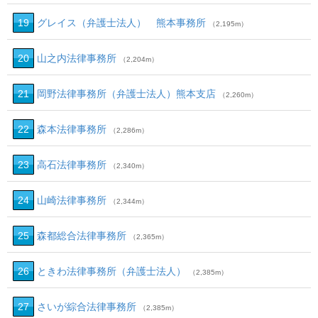
19
グレイス（弁護士法人） 熊本事務所
（2,195m）
20
山之内法律事務所
（2,204m）
21
岡野法律事務所（弁護士法人）熊本支店
（2,260m）
22
森本法律事務所
（2,286m）
23
高石法律事務所
（2,340m）
24
山崎法律事務所
（2,344m）
25
森都総合法律事務所
（2,365m）
26
ときわ法律事務所（弁護士法人）
（2,385m）
27
さいが綜合法律事務所
（2,385m）