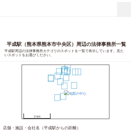
平成駅（熊本県熊本市中央区）周辺の法律事務所一覧
平成駅周辺の法律事務所カテゴリのスポットを一覧で表示しています。見た
いスポットをお選びください。
19
17
16
11
14
10
9
8
18
20
7
15
5
12
13
2
3
1
4
6
3 km
店舗・施設・会社名（平成駅からの距離）