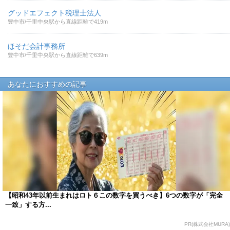
グッドエフェクト税理士法人
豊中市/千里中央駅から直線距離で419m
ほそだ会計事務所
豊中市/千里中央駅から直線距離で639m
あなたにおすすめの記事
【昭和43年以前生まれはロト６この数字を買うべき】6つの数字が「完全
一致」する方...
PR(株式会社MURA)