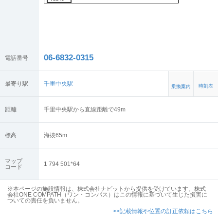
06-6832-0315
電話番号
最寄り駅
千里中央駅
時刻表
乗換案内
距離
千里中央駅から直線距離で49m
標高
海抜
65
m
マップ
1 794 501*64
コード
※本ページの施設情報は、株式会社ナビットから提供を受けています。株式
会社ONE COMPATH（ワン・コンパス）はこの情報に基づいて生じた損害に
ついての責任を負いません。
>>記載情報や位置の訂正依頼はこちら