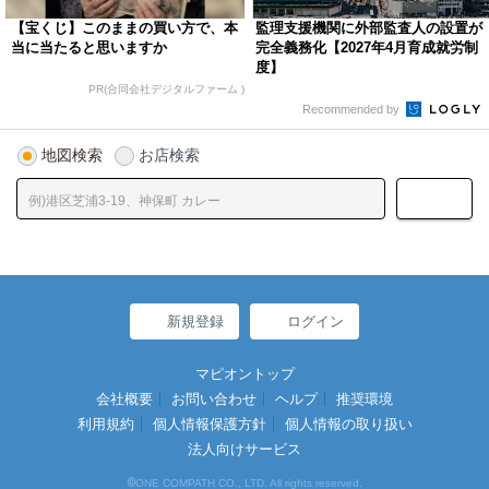
【宝くじ】このままの買い方で、本
監理支援機関に外部監査人の設置が
当に当たると思いますか
完全義務化【2027年4月育成就労制
度】
PR(合同会社デジタルファーム )
Recommended by
地図検索
お店検索
新規登録
ログイン
マピオントップ
会社概要
お問い合わせ
ヘルプ
推奨環境
利用規約
個人情報保護方針
個人情報の取り扱い
法人向けサービス
©
ONE COMPATH CO., LTD. All rights reserved.