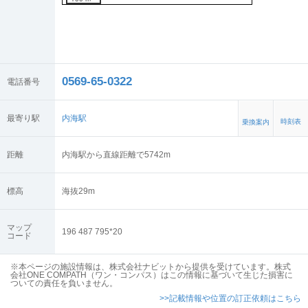
0569-65-0322
電話番号
最寄り駅
内海駅
時刻表
乗換案内
距離
内海駅から直線距離で5742m
標高
海抜
29
m
マップ
196 487 795*20
コード
※本ページの施設情報は、株式会社ナビットから提供を受けています。株式
会社ONE COMPATH（ワン・コンパス）はこの情報に基づいて生じた損害に
ついての責任を負いません。
>>記載情報や位置の訂正依頼はこちら