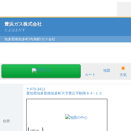
豊浜ガス株式会社
とよはまがす
知多郡南知多町/内海駅/ガス会社
地図
ルート
天気
〒470-3411
愛知県知多郡南知多町大字豊丘字駒帰８４−１３
住所
100 m