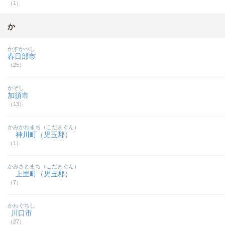
（1）
か
かすかべし
春日部市
（25）
かぞし
加須市
（13）
かみかわまち（こだまぐん）
神川町（児玉郡）
（1）
かみさとまち（こだまぐん）
上里町（児玉郡）
（7）
かわぐちし
川口市
（27）