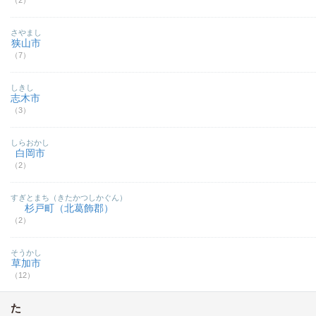
（2）
さやまし
狭山市
（7）
しきし
志木市
（3）
しらおかし
白岡市
（2）
すぎとまち（きたかつしかぐん）
杉戸町（北葛飾郡）
（2）
そうかし
草加市
（12）
た