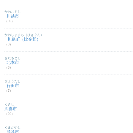
かわごえし
川越市
（39）
かわじままち（ひきぐん）
川島町（比企郡）
（3）
きたもとし
北本市
（3）
ぎょうだし
行田市
（7）
くきし
久喜市
（20）
くまがやし
熊谷市