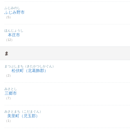
ふじみのし
ふじみ野市
（5）
ほんじょうし
本庄市
（12）
ま
まつぶしまち（きたかつしかぐん）
松伏町（北葛飾郡）
（2）
みさとし
三郷市
（7）
みさとまち（こだまぐん）
美里町（児玉郡）
（1）