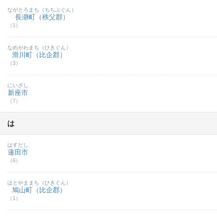
ながとろまち（ちちぶぐん）
長瀞町（秩父郡）
（1）
なめがわまち（ひきぐん）
滑川町（比企郡）
（3）
にいざし
新座市
（7）
は
はすだし
蓮田市
（6）
はとやままち（ひきぐん）
鳩山町（比企郡）
（1）