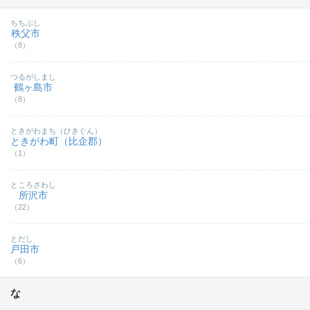
ちちぶし
秩父市
（8）
つるがしまし
鶴ヶ島市
（8）
ときがわまち（ひきぐん）
ときがわ町（比企郡）
（1）
ところざわし
所沢市
（22）
とだし
戸田市
（6）
な