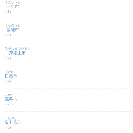
はにゅうし
羽生市
（5）
はんのうし
飯能市
（4）
ひがしまつやまし
東松山市
（7）
ひだかし
日高市
（2）
ふかやし
深谷市
（23）
ふじみし
富士見市
（5）