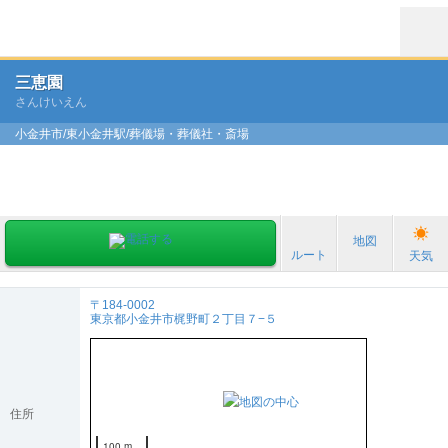
三恵園
さんけいえん
小金井市/東小金井駅/葬儀場・葬儀社・斎場
地図
ルート
天気
〒184-0002
東京都小金井市梶野町２丁目７−５
住所
100 m