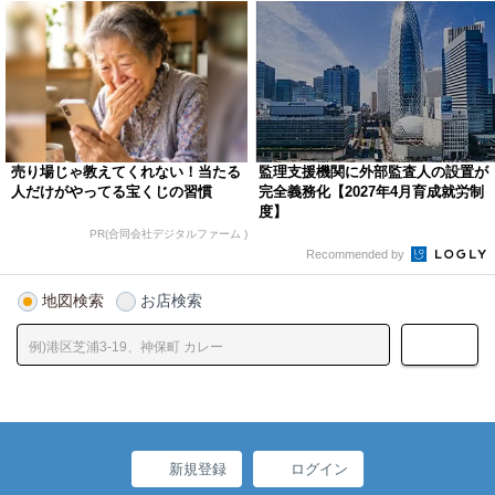
売り場じゃ教えてくれない！当たる
監理支援機関に外部監査人の設置が
人だけがやってる宝くじの習慣
完全義務化【2027年4月育成就労制
度】
PR(合同会社デジタルファーム )
Recommended by
地図検索
お店検索
新規登録
ログイン