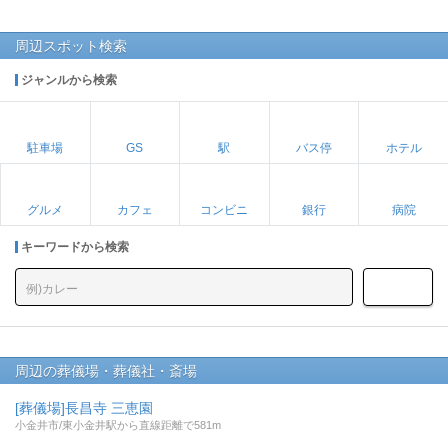
周辺スポット検索
ジャンルから検索
駐車場
GS
駅
バス停
ホテル
グルメ
カフェ
コンビニ
銀行
病院
キーワードから検索
周辺の葬儀場・葬儀社・斎場
[葬儀場]長昌寺 三恵園
小金井市/東小金井駅から直線距離で581m