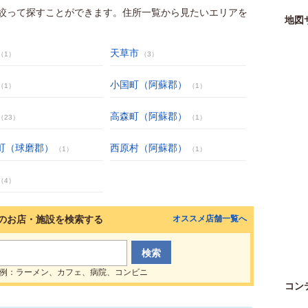
絞って探すことができます。住所一覧から見たいエリアを
地図
天草市
（1）
（3）
小国町（阿蘇郡）
（1）
（1）
高森町（阿蘇郡）
（23）
（1）
町（球磨郡）
西原村（阿蘇郡）
（1）
（1）
（4）
のお店・施設を検索する
オススメ店舗一覧へ
例：ラーメン、カフェ、病院、コンビニ
コン