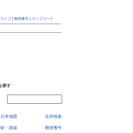
地図検索ならマピオントップ
ヘルプ
サイトマップ
ドライブ
郵便番号
マップコード
検索
を探す
今すぐ地図を見る
日本地図
住所検索
駅・路線
郵便番号