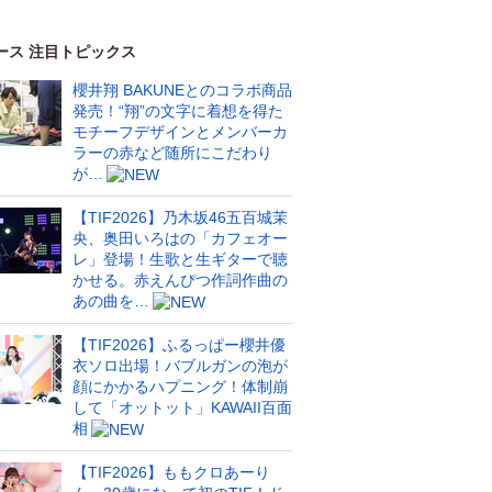
ース 注目トピックス
櫻井翔 BAKUNEとのコラボ商品
発売！“翔”の文字に着想を得た
モチーフデザインとメンバーカ
ラーの赤など随所にこだわり
が…
【TIF2026】乃木坂46五百城茉
央、奥田いろはの「カフェオー
レ」登場！生歌と生ギターで聴
かせる。赤えんぴつ作詞作曲の
あの曲を…
【TIF2026】ふるっぱー櫻井優
衣ソロ出場！バブルガンの泡が
顔にかかるハプニング！体制崩
して「オットット」KAWAII百面
相
【TIF2026】ももクロあーり