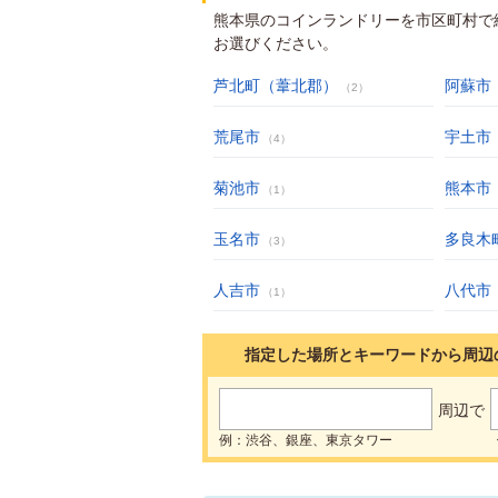
熊本県のコインランドリーを市区町村で
お選びください。
芦北町（葦北郡）
阿蘇市
（2）
荒尾市
宇土市
（4）
菊池市
熊本市
（1）
玉名市
多良木
（3）
人吉市
八代市
（1）
指定した場所とキーワードから周辺
周辺で
例：渋谷、銀座、東京タワー