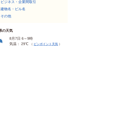
ビジネス・企業間取引
建物名・ビル名
その他
県の天気
8月7日 6～9時
気温： 29℃
（
ピンポイント天気
）