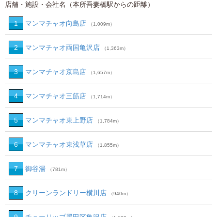
店舗・施設・会社名（本所吾妻橋駅からの距離）
1
マンマチャオ向島店
（1,009m）
2
マンマチャオ両国亀沢店
（1,363m）
3
マンマチャオ京島店
（1,657m）
4
マンマチャオ三筋店
（1,714m）
5
マンマチャオ東上野店
（1,784m）
6
マンマチャオ東浅草店
（1,855m）
7
御谷湯
（781m）
8
クリーンランドリー横川店
（940m）