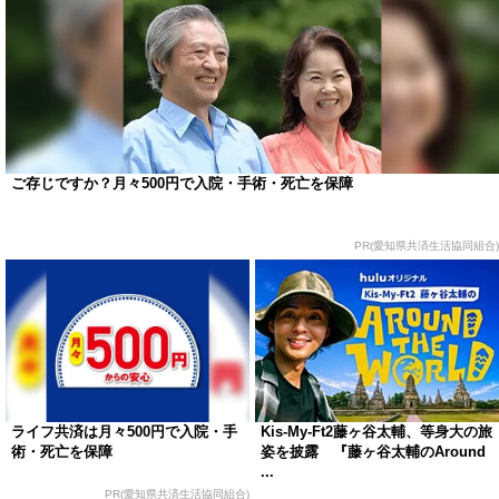
ご存じですか？月々500円で入院・手術・死亡を保障
PR(愛知県共済生活協同組合)
ライフ共済は月々500円で入院・手
Kis-My-Ft2藤ヶ谷太輔、等身大の旅
術・死亡を保障
姿を披露 『藤ヶ谷太輔のAround
...
PR(愛知県共済生活協同組合)