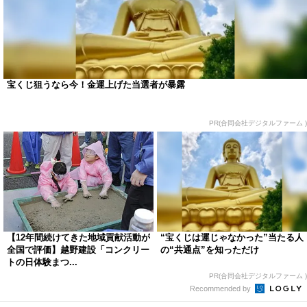
宝くじ狙うなら今！金運上げた当選者が暴露
PR(合同会社デジタルファーム )
【12年間続けてきた地域貢献活動が
“宝くじは運じゃなかった”当たる人
全国で評価】越野建設「コンクリー
の“共通点”を知っただけ
トの日体験まつ...
PR(合同会社デジタルファーム )
Recommended by