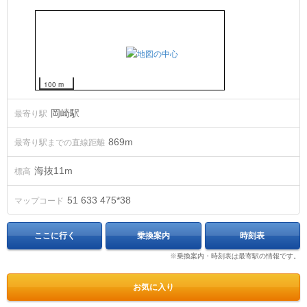
100 m
岡崎駅
最寄り駅
869m
最寄り駅までの直線距離
海抜
11
m
標高
51 633 475*38
マップコード
ここに行く
乗換案内
時刻表
※乗換案内・時刻表は最寄駅の情報です。
お気に入り