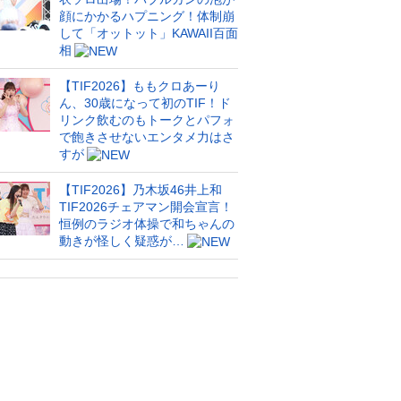
顔にかかるハプニング！体制崩
して「オットット」KAWAII百面
相
【TIF2026】ももクロあーり
ん、30歳になって初のTIF！ド
リンク飲むのもトークとパフォ
で飽きさせないエンタメ力はさ
すが
【TIF2026】乃木坂46井上和
TIF2026チェアマン開会宣言！
恒例のラジオ体操で和ちゃんの
動きが怪しく疑惑が…