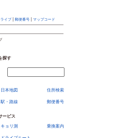
地図検索ならマピオントップ
ヘルプ
サイトマップ
ドライブ
郵便番号
マップコード
検索
ブ
を探す
今すぐ地図を見る
日本地図
住所検索
駅・路線
郵便番号
サービス
キョリ測
乗換案内
ドライブルート