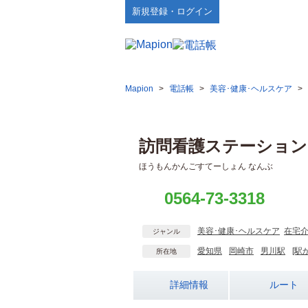
新規登録・ログイン
Mapion
>
電話帳
>
美容･健康･ヘルスケア
>
訪問看護ステーション
ほうもんかんごすてーしょん なんぶ
0564-73-3318
美容･健康･ヘルスケア
在宅
ジャンル
愛知県
岡崎市
男川駅
[駅
所在地
詳細情報
ルート