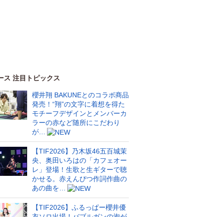
ース 注目トピックス
櫻井翔 BAKUNEとのコラボ商品
発売！“翔”の文字に着想を得た
モチーフデザインとメンバーカ
ラーの赤など随所にこだわり
が…
【TIF2026】乃木坂46五百城茉
央、奥田いろはの「カフェオー
レ」登場！生歌と生ギターで聴
かせる。赤えんぴつ作詞作曲の
あの曲を…
【TIF2026】ふるっぱー櫻井優
衣ソロ出場！バブルガンの泡が