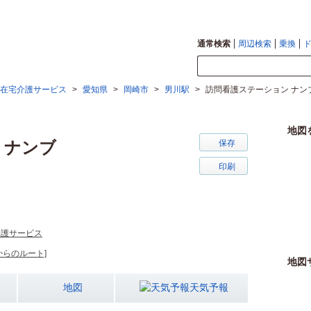
通常検索
周辺検索
乗換
在宅介護サービス
>
愛知県
>
岡崎市
>
男川駅
>
訪問看護ステーション ナン
地図
 ナンブ
保存
印刷
介護サービス
からのルート]
地図
地図
天気予報