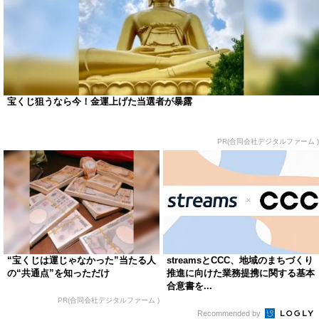
宝くじ狙うなら今！金運上げた当選者が暴露
PR(合同会社デジタルファーム )
“宝くじは運じゃなかった”当たる人
streamsとCCC、地域のまちづくり
の“共通点”を知っただけ
推進に向けた業務提携に関する基本
合意書を...
PR(合同会社デジタルファーム )
Recommended by