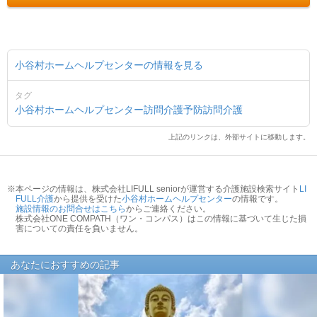
小谷村ホームヘルプセンターの情報を見る
タグ
小谷村ホームヘルプセンター
訪問介護
予防訪問介護
上記のリンクは、外部サイトに移動します。
※本ページの情報は、株式会社LIFULL seniorが運営する介護施設検索サイト
LI
FULL介護
から提供を受けた
小谷村ホームヘルプセンター
の情報です。
施設情報のお問合せはこちら
からご連絡ください。
株式会社ONE COMPATH（ワン・コンパス）はこの情報に基づいて生じた損
害についての責任を負いません。
あなたにおすすめの記事