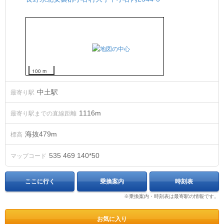
100 m
中土駅
最寄り駅
1116m
最寄り駅までの直線距離
海抜
479
m
標高
535 469 140*50
マップコード
ここに行く
乗換案内
時刻表
※乗換案内・時刻表は最寄駅の情報です。
お気に入り