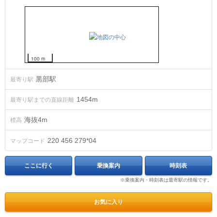
100 m
黒部駅
最寄り駅
1454m
最寄り駅までの直線距離
海抜
4
m
標高
220 456 279*04
マップコード
ここに行く
乗換案内
時刻表
※乗換案内・時刻表は最寄駅の情報です。
お気に入り