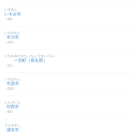
いすみし
いすみ市
（59）
いちかわし
市川市
（427）
いちのみやまち（ちょうせいぐん）
一宮町（長生郡）
（13）
いちはらし
市原市
（325）
いんざいし
印西市
（93）
うらやすし
浦安市