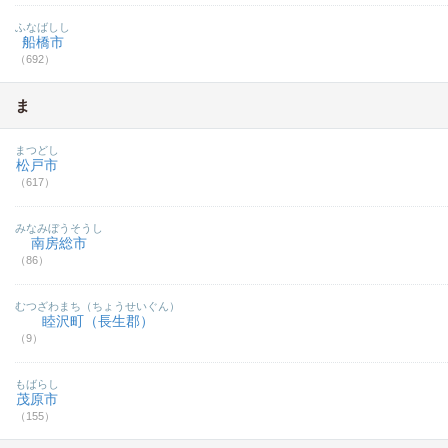
ふなばしし
船橋市
（692）
ま
まつどし
松戸市
（617）
みなみぼうそうし
南房総市
（86）
むつざわまち（ちょうせいぐん）
睦沢町（長生郡）
（9）
もばらし
茂原市
（155）