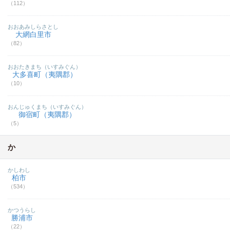
（112）
おおあみしらさとし
大網白里市
（82）
おおたきまち（いすみぐん）
大多喜町（夷隅郡）
（10）
おんじゅくまち（いすみぐん）
御宿町（夷隅郡）
（5）
か
かしわし
柏市
（534）
かつうらし
勝浦市
（22）