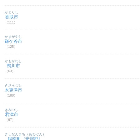
かとりし
香取市
（111）
かまがやし
鎌ケ谷市
（125）
かもがわし
鴨川市
（63）
きさらづし
木更津市
（188）
きみつし
君津市
（97）
きょなんまち（あわぐん）
鋸南町（安房郡）