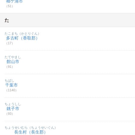
袖ケ浦市
（51）
た
たこまち（かとりぐん）
多古町（香取郡）
（17）
たてやまし
館山市
（91）
ちばし
千葉市
（1140）
ちょうしし
銚子市
（93）
ちょうせいむら（ちょうせいぐん）
長生村（長生郡）