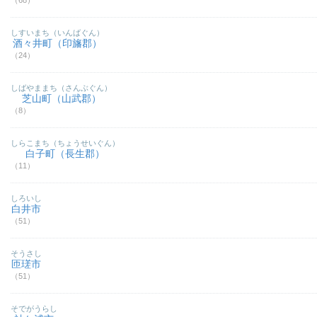
（68）
しすいまち（いんばぐん）
酒々井町（印旛郡）
（24）
しばやままち（さんぶぐん）
芝山町（山武郡）
（8）
しらこまち（ちょうせいぐん）
白子町（長生郡）
（11）
しろいし
白井市
（51）
そうさし
匝瑳市
（51）
そでがうらし