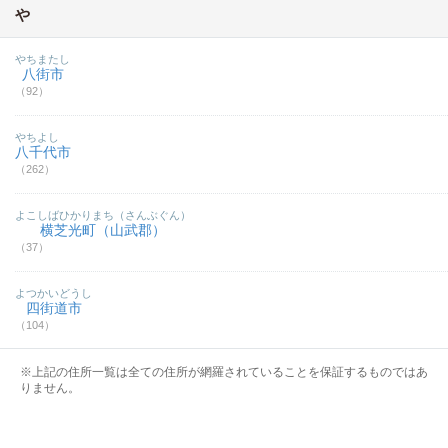
や
やちまたし
八街市
（92）
やちよし
八千代市
（262）
よこしばひかりまち（さんぶぐん）
横芝光町（山武郡）
（37）
よつかいどうし
四街道市
（104）
※上記の住所一覧は全ての住所が網羅されていることを保証するものではあ
りません。