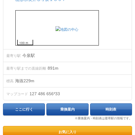
100 m
今泉駅
最寄り駅
891m
最寄り駅までの直線距離
海抜
229
m
標高
127 486 656*33
マップコード
ここに行く
乗換案内
時刻表
※乗換案内・時刻表は最寄駅の情報です。
お気に入り