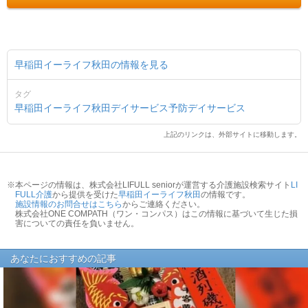
早稲田イーライフ秋田の情報を見る
タグ
早稲田イーライフ秋田
デイサービス
予防デイサービス
上記のリンクは、外部サイトに移動します。
※本ページの情報は、株式会社LIFULL seniorが運営する介護施設検索サイト
LI
FULL介護
から提供を受けた
早稲田イーライフ秋田
の情報です。
施設情報のお問合せはこちら
からご連絡ください。
株式会社ONE COMPATH（ワン・コンパス）はこの情報に基づいて生じた損
害についての責任を負いません。
あなたにおすすめの記事