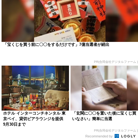
「宝くじを買う前に〇〇をするだけです」7億当選者が続出
PR(合同会社デジタルファーム )
ホテル インターコンチネンタル 東
「玄関に〇〇を置いた後に宝くじ買
京ベイ、貸切ビアラウンジを提供
いなさい」簡単に当選
9月30日まで
PR(合同会社デジタルファーム )
Recommended by