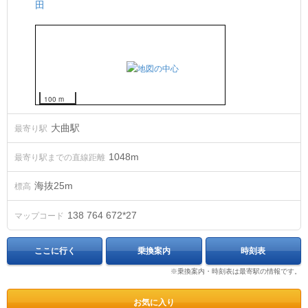
田
100 m
大曲駅
最寄り駅
1048m
最寄り駅までの直線距離
海抜
25
m
標高
138 764 672*27
マップコード
ここに行く
乗換案内
時刻表
※乗換案内・時刻表は最寄駅の情報です。
お気に入り