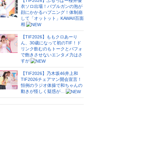
【TIF2026】ふるっぱー櫻井優
衣ソロ出場！バブルガンの泡が
顔にかかるハプニング！体制崩
して「オットット」KAWAII百面
相
【TIF2026】ももクロあーり
ん、30歳になって初のTIF！ド
リンク飲むのもトークとパフォ
で飽きさせないエンタメ力はさ
すが
【TIF2026】乃木坂46井上和
TIF2026チェアマン開会宣言！
恒例のラジオ体操で和ちゃんの
動きが怪しく疑惑が…