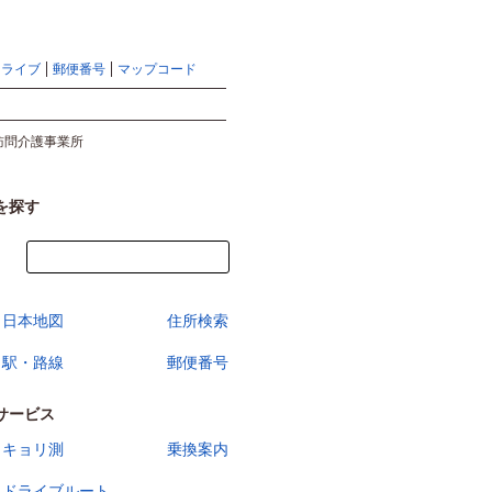
地図検索ならマピオントップ
ヘルプ
サイトマップ
ドライブ
郵便番号
マップコード
検索
訪問介護事業所
を探す
今すぐ地図を見る
日本地図
住所検索
駅・路線
郵便番号
サービス
キョリ測
乗換案内
ドライブルート