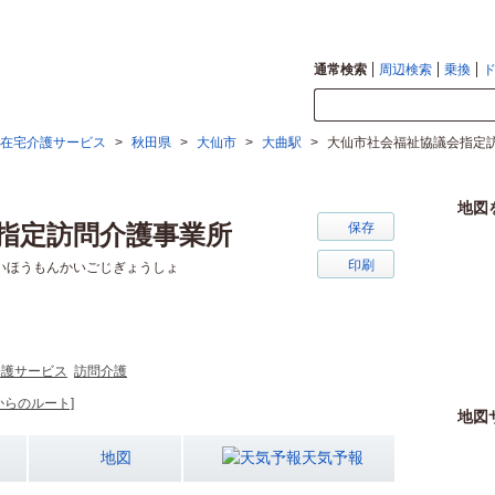
通常検索
周辺検索
乗換
在宅介護サービス
>
秋田県
>
大仙市
>
大曲駅
>
大仙市社会福祉協議会指定
地図
指定訪問介護事業所
保存
印刷
いほうもんかいごじぎょうしょ
介護サービス
訪問介護
からのルート]
地図
地図
天気予報