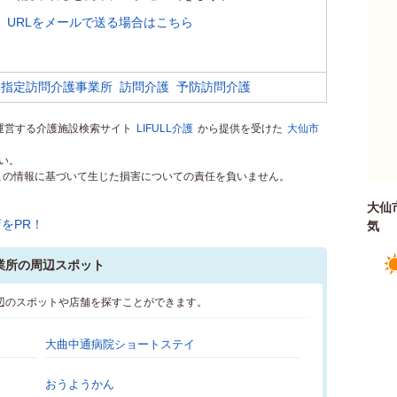
URLをメールで送る場合はこちら
会指定訪問介護事業所
訪問介護
予防訪問介護
rが運営する介護施設検索サイト
LIFULL介護
から提供を受けた
大仙市
。
い。
）はこの情報に基づいて生じた損害についての責任を負いません。
大仙
気
業所の周辺スポット
辺のスポットや店舗を探すことができます。
大曲中通病院ショートステイ
おうようかん