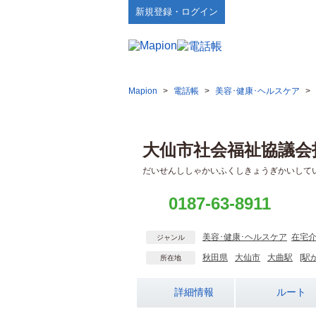
新規登録・ログイン
Mapion
>
電話帳
>
美容･健康･ヘルスケア
>
大仙市社会福祉協議会
だいせんししゃかいふくしきょうぎかいして
0187-63-8911
美容･健康･ヘルスケア
在宅
ジャンル
秋田県
大仙市
大曲駅
[駅
所在地
詳細情報
ルート