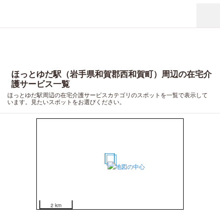
ほっとゆだ駅（岩手県和賀郡西和賀町）周辺の在宅介
護サービス一覧
ほっとゆだ駅周辺の在宅介護サービスカテゴリのスポットを一覧で表示して
います。見たいスポットをお選びください。
7
6
1
2
3
4
5
2 km