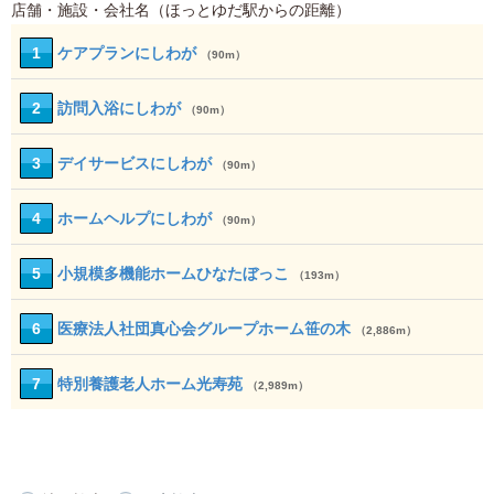
店舗・施設・会社名（ほっとゆだ駅からの距離）
1
ケアプランにしわが
（90m）
2
訪問入浴にしわが
（90m）
3
デイサービスにしわが
（90m）
4
ホームヘルプにしわが
（90m）
5
小規模多機能ホームひなたぼっこ
（193m）
6
医療法人社団真心会グループホーム笹の木
（2,886m）
7
特別養護老人ホーム光寿苑
（2,989m）