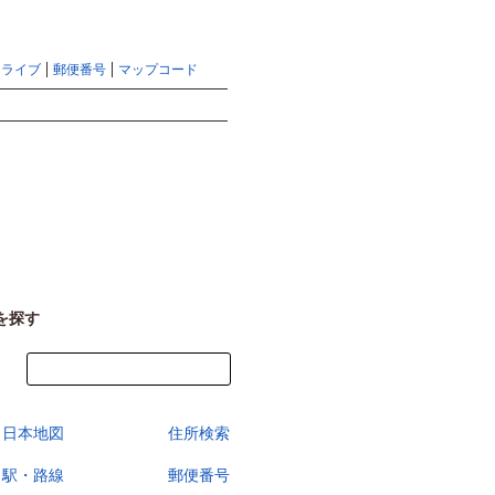
地図検索ならマピオントップ
ヘルプ
サイトマップ
ドライブ
郵便番号
マップコード
検索
を探す
今すぐ地図を見る
日本地図
住所検索
駅・路線
郵便番号