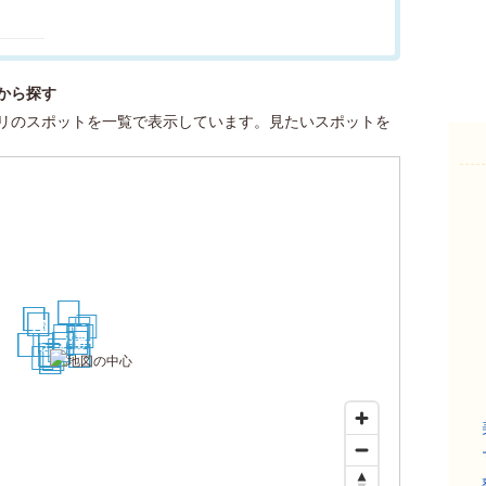
から探す
リのスポットを一覧で表示しています。見たいスポットを
25
26
27
28
29
16
17
30
18
13
3
19
11
10
9
1
2
20
21
22
5
4
6
7
23
24
12
8
14
15