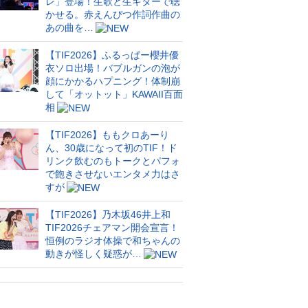
レ」登場！生歌と生ギターで聴
かせる。赤えんぴつ作詞作曲の
あの曲を…
【TIF2026】ふるっぱー櫻井優
衣ソロ出場！バブルガンの泡が
顔にかかるハプニング！体制崩
して「オットット」KAWAII百面
相
【TIF2026】ももクロあーり
ん、30歳になって初のTIF！ド
リンク飲むのもトークとパフォ
で飽きさせないエンタメ力はさ
すが
【TIF2026】乃木坂46井上和
TIF2026チェアマン開会宣言！
恒例のラジオ体操で和ちゃんの
動きが怪しく疑惑が…