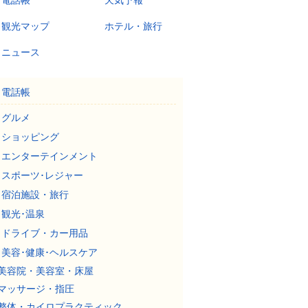
電話帳
天気予報
観光マップ
ホテル・旅行
ニュース
電話帳
グルメ
ショッピング
エンターテインメント
スポーツ･レジャー
宿泊施設・旅行
観光･温泉
ドライブ・カー用品
美容･健康･ヘルスケア
美容院・美容室・床屋
マッサージ・指圧
整体・カイロプラクティック