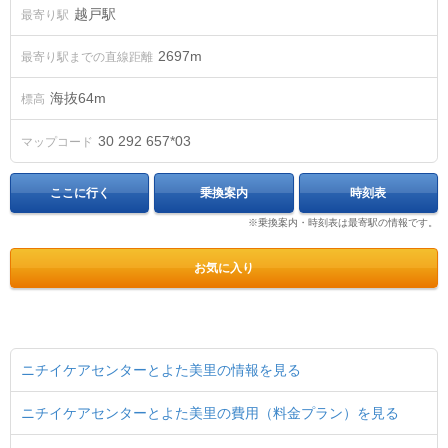
越戸駅
最寄り駅
2697m
最寄り駅までの直線距離
海抜
64
m
標高
30 292 657*03
マップコード
ここに行く
乗換案内
時刻表
※乗換案内・時刻表は最寄駅の情報です。
お気に入り
ニチイケアセンターとよた美里の情報を見る
ニチイケアセンターとよた美里の費用（料金プラン）を見る