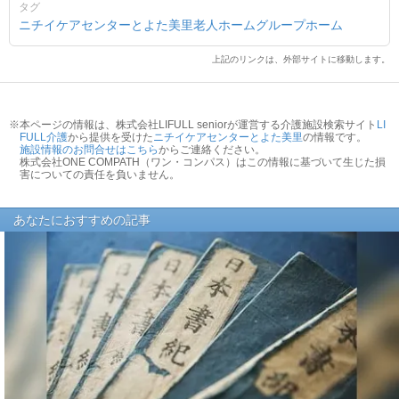
タグ
ニチイケアセンターとよた美里
老人ホーム
グループホーム
上記のリンクは、外部サイトに移動します。
※本ページの情報は、株式会社LIFULL seniorが運営する介護施設検索サイト
LI
FULL介護
から提供を受けた
ニチイケアセンターとよた美里
の情報です。
施設情報のお問合せはこちら
からご連絡ください。
株式会社ONE COMPATH（ワン・コンパス）はこの情報に基づいて生じた損
害についての責任を負いません。
あなたにおすすめの記事