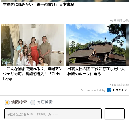
学際的に読みたい「第一の古典」日本書紀
PR(國學院大學)
「こんな物まで売れる!?」道端アン
出雲大社の謎 古代に存在した巨大
ジェリカ宅に番組初潜入！『Girls
神殿のルーツに迫る
Happ...
PR(國學院大學)
Recommended by
地図検索
お店検索